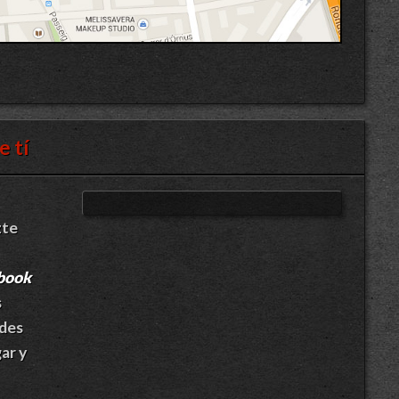
e tí
zte
ebook
s
des
ar y