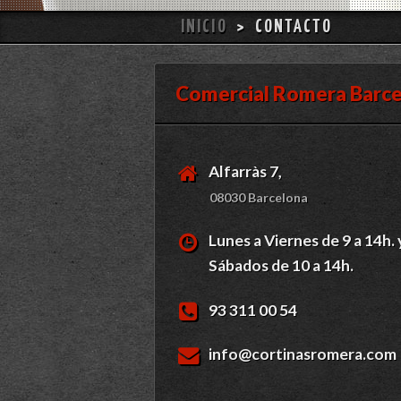
INICIO
>
CONTACTO
Comercial Romera Barc
Alfarràs 7,
08030 Barcelona
Lunes a Viernes de 9 a 14h. 
Sábados de 10 a 14h.
93 311 00 54
info@cortinasromera.com