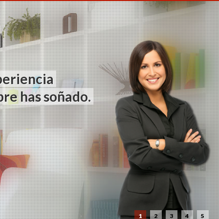
?
periencia
pre has soñado.
1
2
3
4
5