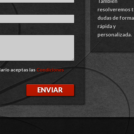
También
resolveremos t
dudas de forma
rápida y
personalizada.
lario aceptas las
Condiciones